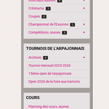
Interclubs adultes
4
Critériums
3
Coupes
0
Championnat de l'Essonne
2
Compétitions Jeunes
3
TOURNOIS DE L'ARPAJONNAIS
Archives
6
Tournoi mensuel 2025-2026
13ème open de l'arpajonnais
Open 2026 de la foire aux haricots
COURS
Planning des cours Jeunes