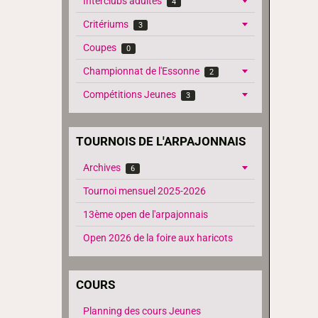
Interclubs adultes
4
Critériums
3
Coupes
0
Championnat de l'Essonne
2
Compétitions Jeunes
3
TOURNOIS DE L'ARPAJONNAIS
Archives
6
Tournoi mensuel 2025-2026
13ème open de l'arpajonnais
Open 2026 de la foire aux haricots
COURS
Planning des cours Jeunes