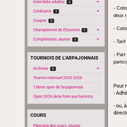
Interclubs adultes
4
- Coti
Critériums
3
deux r
Coupes
0
-
Coti
Championnat de l'Essonne
2
Compétitions Jeunes
3
- Tari
- Part
TOURNOIS DE L'ARPAJONNAIS
partic
Archives
6
Tournoi mensuel 2025-2026
Pour n
13ème open de l'arpajonnais
- Adhé
Open 2026 de la foire aux haricots
- ou, 
direct
COURS
Planning des cours Jeunes