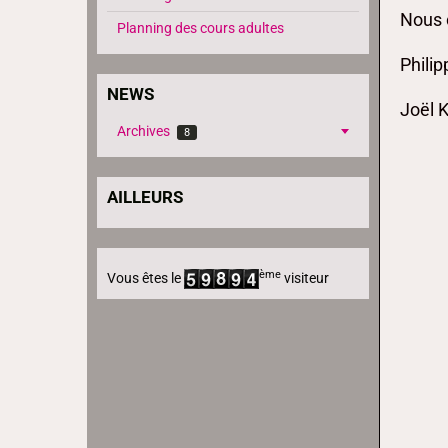
Nous c
Planning des cours adultes
Philip
NEWS
Joël 
Archives
8
AILLEURS
ème
Vous êtes le
visiteur