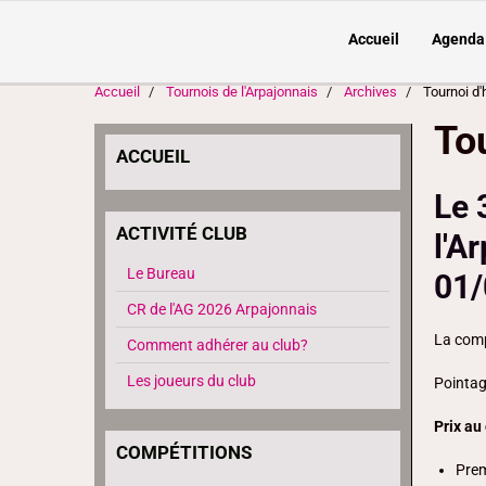
Accueil
Agenda
Accueil
Tournois de l'Arpajonnais
Archives
Tournoi d'
Tou
ACCUEIL
Le 
ACTIVITÉ CLUB
l'A
Le Bureau
01/
CR de l'AG 2026 Arpajonnais
La comp
Comment adhérer au club?
Les joueurs du club
Pointag
Prix au
COMPÉTITIONS
Prem