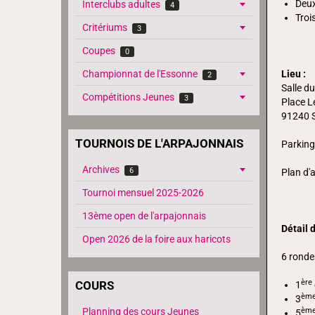
Deux
Interclubs adultes
4
Troi
Critériums
3
Coupes
0
Lieu :
Championnat de l'Essonne
2
Salle d
Compétitions Jeunes
3
Place L
91240 S
TOURNOIS DE L'ARPAJONNAIS
Parking
Archives
6
Plan d'
Tournoi mensuel 2025-2026
13ème open de l'arpajonnais
Détail 
Open 2026 de la foire aux haricots
6 ronde
ère
COURS
1
èm
3
èm
Planning des cours Jeunes
5