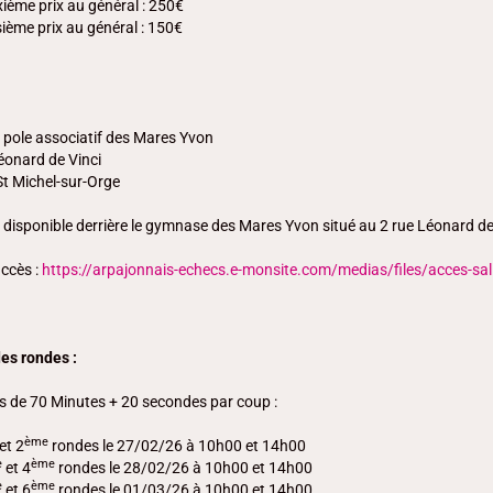
ième prix au général : 250€
sième prix au général : 150€
u pole associatif des Mares Yvon
éonard de Vinci
t Michel-sur-Orge
 disponible derrière le gymnase des Mares Yvon situé au 2 rue Léonard de
accès :
https://arpajonnais-echecs.e-monsite.com/medias/files/acces-sal
des rondes :
s de 70 Minutes + 20 secondes par coup :
ème
et 2
rondes le 27/02/26 à 10h00 et 14h00
e
ème
et 4
rondes le 28/02/26 à 10h00 et 14h00
e
ème
et 6
rondes le 01/03/26 à 10h00 et 14h00