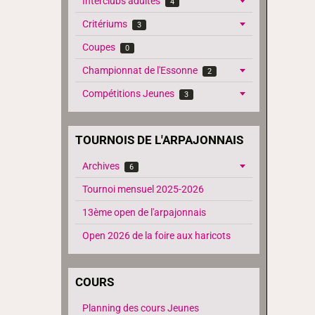
Interclubs adultes
4
Critériums
3
Coupes
0
Championnat de l'Essonne
2
Compétitions Jeunes
3
TOURNOIS DE L'ARPAJONNAIS
Archives
6
Tournoi mensuel 2025-2026
13ème open de l'arpajonnais
Open 2026 de la foire aux haricots
COURS
Planning des cours Jeunes