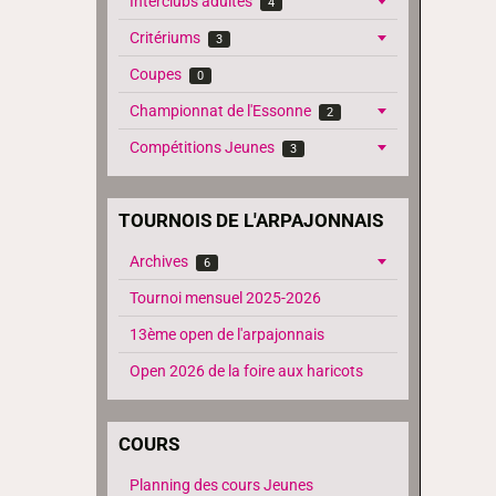
Interclubs adultes
4
Critériums
3
Coupes
0
Championnat de l'Essonne
2
Compétitions Jeunes
3
TOURNOIS DE L'ARPAJONNAIS
Archives
6
Tournoi mensuel 2025-2026
13ème open de l'arpajonnais
Open 2026 de la foire aux haricots
COURS
Planning des cours Jeunes