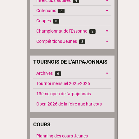
Interclubs adultes
4
Critériums
3
Coupes
0
Championnat de l'Essonne
2
Compétitions Jeunes
3
TOURNOIS DE L'ARPAJONNAIS
Archives
6
Tournoi mensuel 2025-2026
13ème open de l'arpajonnais
Open 2026 de la foire aux haricots
COURS
Planning des cours Jeunes