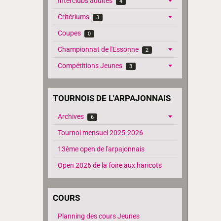
Interclubs adultes
4
Critériums
3
Coupes
0
Championnat de l'Essonne
2
Compétitions Jeunes
3
TOURNOIS DE L'ARPAJONNAIS
Archives
6
Tournoi mensuel 2025-2026
13ème open de l'arpajonnais
Open 2026 de la foire aux haricots
COURS
Planning des cours Jeunes