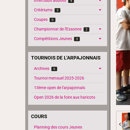
Interclubs adultes
4
Critériums
3
Coupes
0
Championnat de l'Essonne
2
Compétitions Jeunes
3
TOURNOIS DE L'ARPAJONNAIS
Archives
6
Tournoi mensuel 2025-2026
13ème open de l'arpajonnais
Open 2026 de la foire aux haricots
COURS
Planning des cours Jeunes