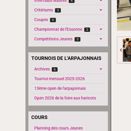
Interclubs adultes
4
Critériums
3
Coupes
0
Championnat de l'Essonne
2
Compétitions Jeunes
3
TOURNOIS DE L'ARPAJONNAIS
Archives
6
Tournoi mensuel 2025-2026
13ème open de l'arpajonnais
Open 2026 de la foire aux haricots
COURS
Planning des cours Jeunes