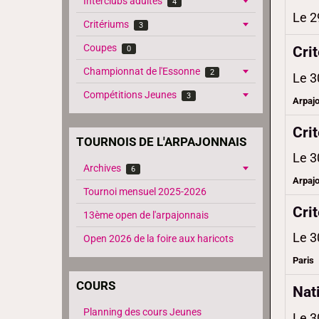
Interclubs adultes
4
Le 2
Critériums
3
Coupes
Cri
0
Championnat de l'Essonne
2
Le 3
Compétitions Jeunes
3
Arpaj
Cri
TOURNOIS DE L'ARPAJONNAIS
Le 3
Archives
6
Arpaj
Tournoi mensuel 2025-2026
Cri
13ème open de l'arpajonnais
Le 3
Open 2026 de la foire aux haricots
Paris
COURS
Nat
Planning des cours Jeunes
Le 3